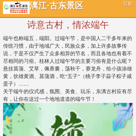
漓江·古东景区
导航
诗意古村，情浓端午
端午也称端五，端阳。
过端午节，是中国人二千多年来的
传统习惯，由于地域广大，民族众多，加上许多故事传
说，于是不仅产生了众多相异的节名，而且各地也有着不
尽相同的习俗。
桂林人过端午节的主要习俗有是什么呢？
悬挂菖蒲、艾草，佩香囊，荡秋千，赛龙舟，给小孩涂雄
黄，饮雄黄酒、菖蒲酒，吃“五子”（桃子李子蒜子粽子咸
蛋子）……
关于端午的仪式感，氛围、美食、玩乐，东漓古村应有尽
有，让你在这过一个地地道道的端午节！