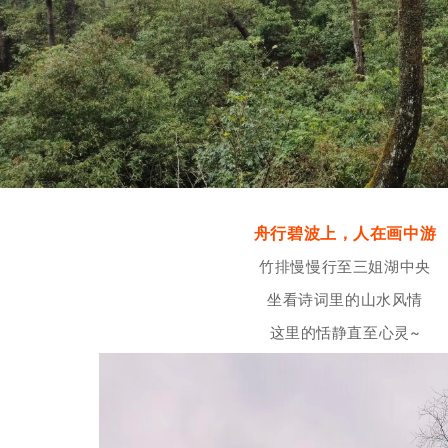
舟行碧波上，人在画中游
竹排慢慢行至三姐湖中央
坐看诗词里的山水风情
这里的恬静直至心灵~