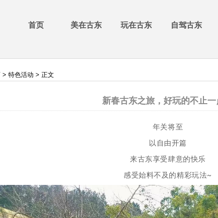
首页
美在古东
玩在古东
自驾古东
页
>
特色活动
> 正文
新春古东之旅，好玩的不止一
年关将至
以自由开篇
来古东享受肆意的快乐
感受始料不及的精彩玩法~