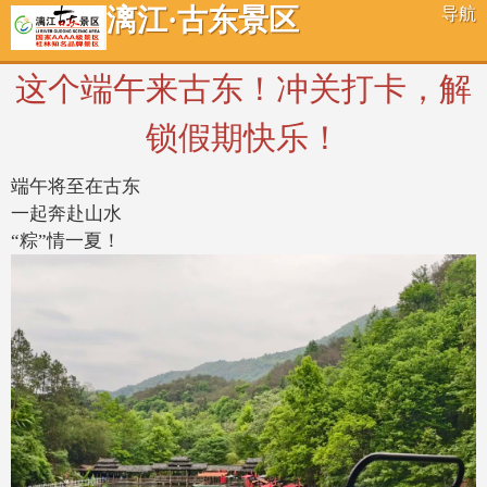
漓江·古东景区
导航
这个端午来古东！冲关打卡，解
锁假期快乐！
端午将至在古东
一起奔赴山水
“粽”情一夏！