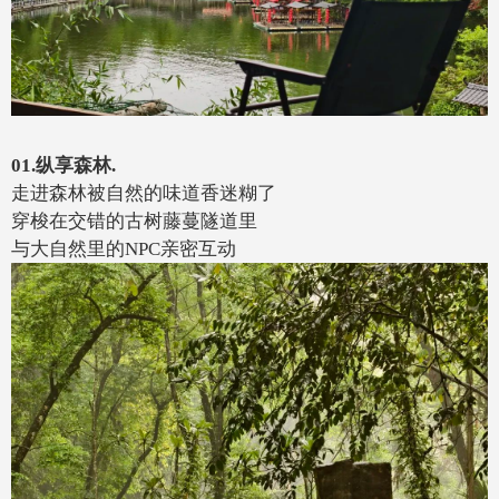
01.纵享森林.
走进森林被自然的味道香迷糊了
穿梭在交错的古树藤蔓隧道里
与大自然里的NPC亲密互动