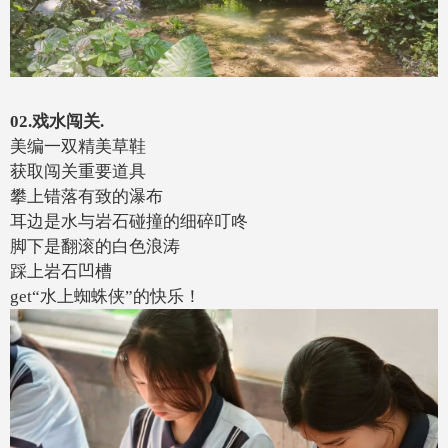
02.戏水闯关.
美编一双精美草鞋
获取闯关重要道具
攀上错落有致的瀑布
耳边是水与岩石碰撞的细碎叮咚
脚下是翻滚的白色浪涛
踩上岩石凹槽
get“水上蜘蛛侠”的快乐！