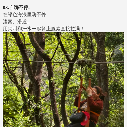
03.自嗨不停.
在绿色海浪里嗨不停
溜索、滑道...
用尖叫和汗水一起肾上腺素直接拉满！