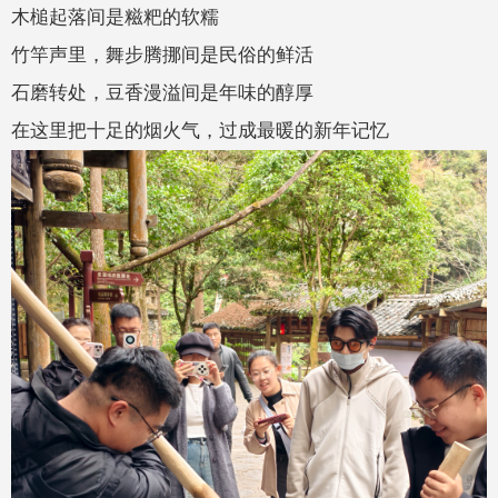
木槌起落间是糍粑的软糯
竹竿声里，舞步腾挪间是民俗的鲜活
石磨转处，豆香漫溢间是年味的醇厚
在这里把十足的烟火气，过成最暖的新年记忆