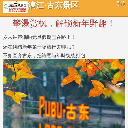
漓江·古东景区
导航
攀瀑赏枫，解锁新年野趣！
岁末钟声渐响元旦假期已在路上！
还在纠结新年第一场旅行去哪儿？
不如直奔古东，把诗意与年味统统打包