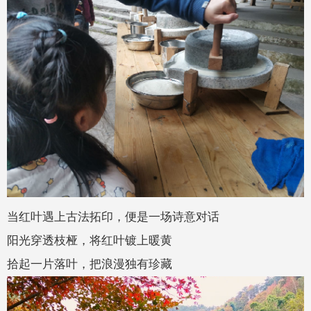
当红叶遇上古法拓印，便是一场诗意对话
阳光穿透枝桠，将红叶镀上暖黄
拾起一片落叶，把浪漫独有珍藏