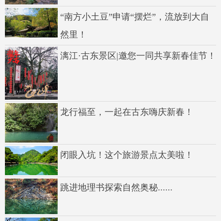
“南方小土豆”申请“摆烂”，流放到大自
然里！
漓江·古东景区|邀您一同共享新春佳节！
龙行福至，一起在古东嗨庆新春！
闭眼入坑！这个旅游景点太美啦！
跳进地理书探索自然奥秘......