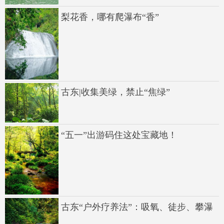
梨花香，哪有爬瀑布“香”
古东|收集美绿，禁止“焦绿”
“五一”出游码住这处宝藏地！
古东“户外疗养法”：吸氧、徒步、攀瀑