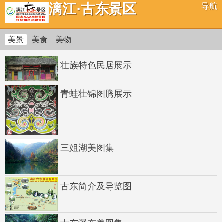
漓江·古东景区
导航
美景
美食
美物
壮族特色民居展示
青蛙壮锦图腾展示
三姐湖美图集
古东简介及导览图