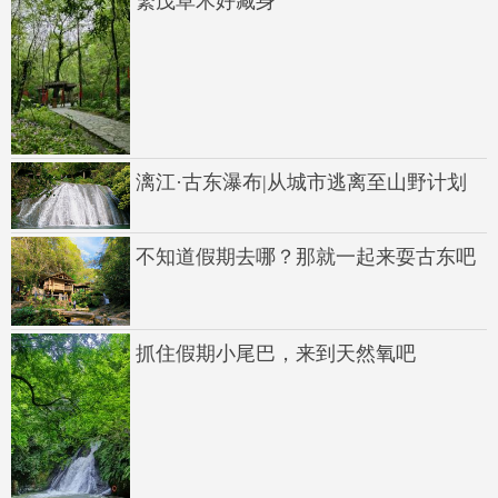
繁茂草木好藏身
漓江·古东瀑布|从城市逃离至山野计划
不知道假期去哪？那就一起来耍古东吧
抓住假期小尾巴，来到天然氧吧