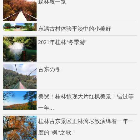
森林段一览
东漓古村体验平淡中的小美好
2021年桂林‘冬季游’
古东の冬
美哭！桂林惊现大片红枫美景！错过等
一年...
桂林古东景区正淋漓尽致演绎着一年一
度的“枫”之歌！