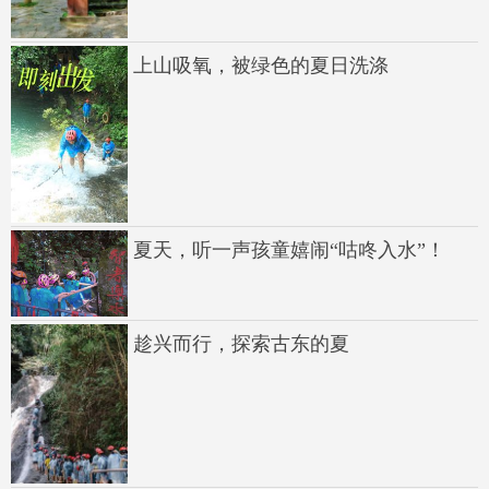
上山吸氧，被绿色的夏日洗涤
夏天，听一声孩童嬉闹“咕咚入水”！
趁兴而行，探索古东的夏