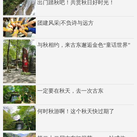
出门踏秋吧！共赏秋日好时光！
团建风采|不负诗与远方
与秋相约，来古东邂逅金色“童话世界”
一定要在秋天，去一次古东
何时秋游啊！这个秋天快过期了