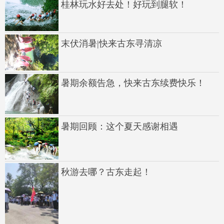
桂林玩水好去处！好玩到腿软！
末伏消暑|快来古东寻清凉
暑期余额告急，快来古东续费快乐！
暑期回顾：这个夏天感谢相遇
秋游去哪？古东走起！