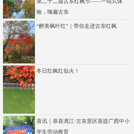
第二十二届古东红枫节——一站式体
验，嗨遍古东
“醉美枫叶红”｜带你走进古东红枫
冬日红枫红似火！
喜讯｜恭喜漓江·古东景区喜提广西中小
学生劳动教育