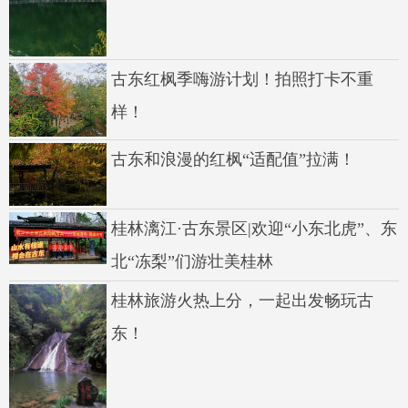
古东红枫季嗨游计划！拍照打卡不重
样！
古东和浪漫的红枫“适配值”拉满！
桂林漓江·古东景区|欢迎“小东北虎”、东
北“冻梨”们游壮美桂林
桂林旅游火热上分，一起出发畅玩古
东！