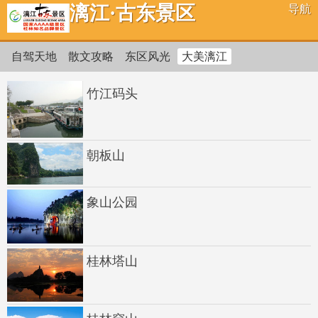
漓江·古东景区
导航
自驾天地
散文攻略
东区风光
大美漓江
竹江码头
朝板山
象山公园
桂林塔山