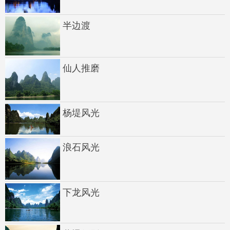
半边渡
仙人推磨
杨堤风光
浪石风光
下龙风光