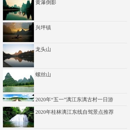
黄瀑倒影
兴坪镇
龙头山
螺丝山
2020年“五一”漓江东漓古村一日游
2020年桂林漓江东线自驾景点推荐