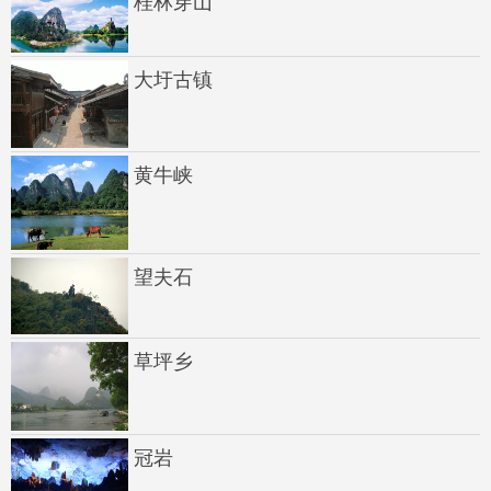
桂林穿山
大圩古镇
黄牛峡
望夫石
草坪乡
冠岩